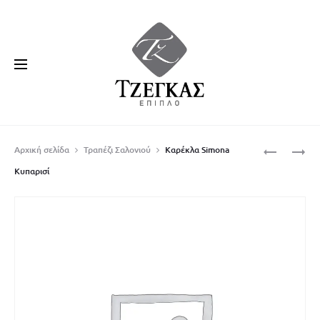
Produ
ΤΡΑΠΈΖΙ
ΚΑΡΈΚΛΑ
Αρχική σελίδα
Τραπέζι Σαλονιού
Καρέκλα Simona
ΣΑΛΟΝΙΟ
LEATHER
navig
Κυπαρισί
NATIVO