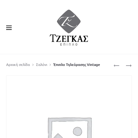
Produ
ΈΠΙΠΛΟ
ΚΑΡΈΚΛΑ
Αρχική σελίδα
Σαλόνι
Έπιπλο Τηλεόρασης Vintage
ΤΗΛΕΌΡΑ
BONITA
navig
PASSION