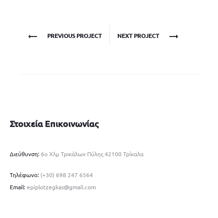
Project
PREVIOUS PROJECT
NEXT PROJECT
navigation
Στοιχεία Επικοινωνίας
Διεύθυνση:
6ο Χλμ Τρικάλων Πύλης 42100 Τρίκαλα
Τηλέφωνο:
(+30) 698 247 6564
Email:
epiplotzegkas@gmail.com